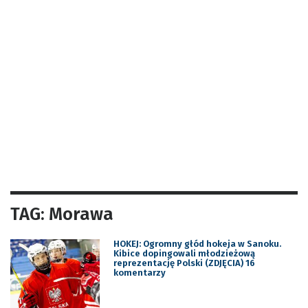
TAG: Morawa
HOKEJ: Ogromny głód hokeja w Sanoku.
Kibice dopingowali młodzieżową
reprezentację Polski (ZDJĘCIA) 16
komentarzy