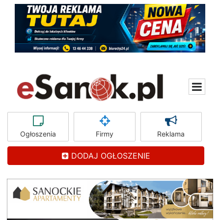
Ogłoszenia
Firmy
Reklama
DODAJ OGŁOSZENIE