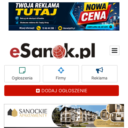
Ogłoszenia
Firmy
Reklama
DODAJ OGŁOSZENIE