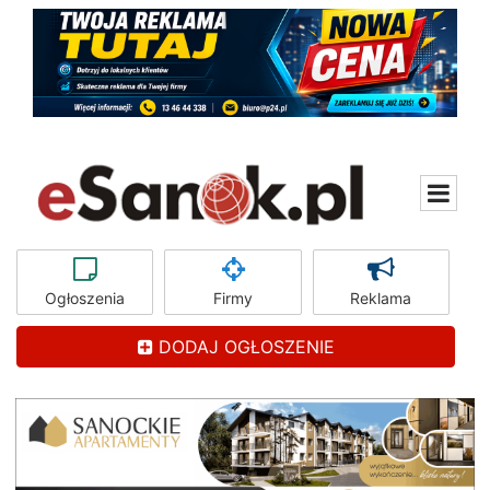
Ogłoszenia
Firmy
Reklama
DODAJ OGŁOSZENIE