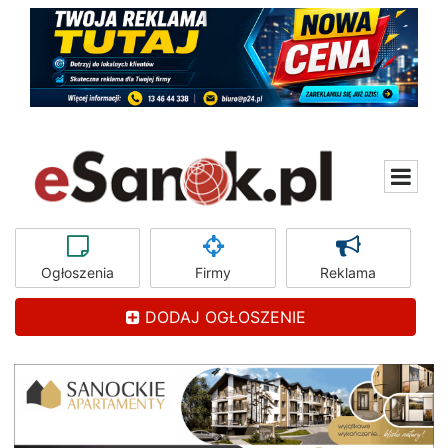
Ogłoszenia
Firmy
Reklama
DODAJ OGŁOSZENIE