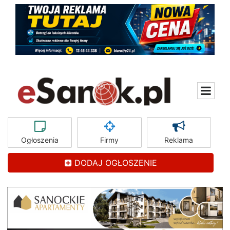
Ogłoszenia
Firmy
Reklama
DODAJ OGŁOSZENIE