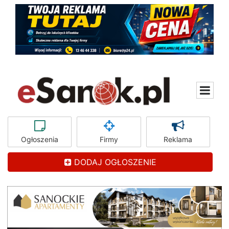
Ogłoszenia
Firmy
Reklama
DODAJ OGŁOSZENIE