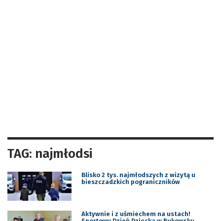
TAG: najmłodsi
Blisko 2 tys. najmłodszych z wizytą u
bieszczadzkich pograniczników
Aktywnie i z uśmiechem na ustach!
Sportowy Dzień Dziecka w Bukowsku