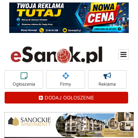
Ogłoszenia
Firmy
Reklama
DODAJ OGŁOSZENIE