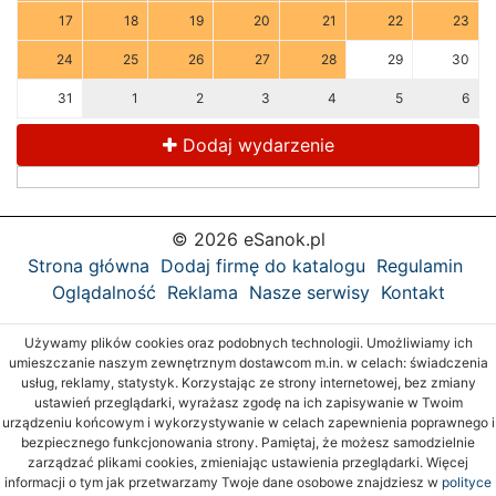
17
18
19
20
21
22
23
24
25
26
27
28
29
30
31
1
2
3
4
5
6
Dodaj wydarzenie
© 2026 eSanok.pl
Strona główna
Dodaj firmę do katalogu
Regulamin
Oglądalność
Reklama
Nasze serwisy
Kontakt
Używamy plików cookies oraz podobnych technologii. Umożliwiamy ich
umieszczanie naszym zewnętrznym dostawcom m.in. w celach: świadczenia
usług, reklamy, statystyk. Korzystając ze strony internetowej, bez zmiany
ustawień przeglądarki, wyrażasz zgodę na ich zapisywanie w Twoim
urządzeniu końcowym i wykorzystywanie w celach zapewnienia poprawnego i
bezpiecznego funkcjonowania strony. Pamiętaj, że możesz samodzielnie
zarządzać plikami cookies, zmieniając ustawienia przeglądarki. Więcej
informacji o tym jak przetwarzamy Twoje dane osobowe znajdziesz w
polityce