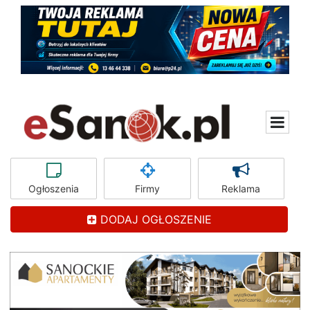
Ogłoszenia
Firmy
Reklama
DODAJ OGŁOSZENIE