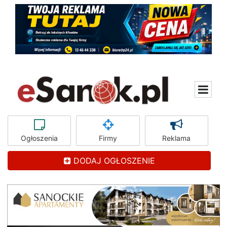
Ogłoszenia
Firmy
Reklama
DODAJ OGŁOSZENIE