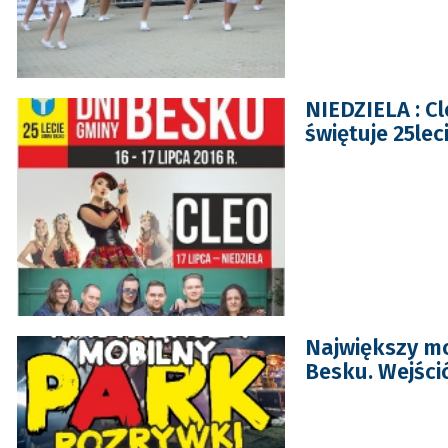
NIEDZIELA : C
świętuje 25le
Największy mo
Besku. Wejści