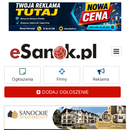
Ogłoszenia
Firmy
Reklama
DODAJ OGŁOSZENIE