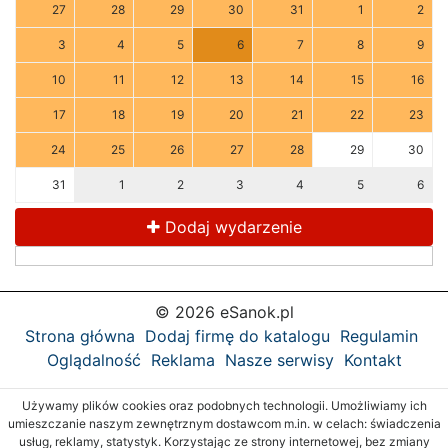
27
28
29
30
31
1
2
3
4
5
6
7
8
9
10
11
12
13
14
15
16
17
18
19
20
21
22
23
24
25
26
27
28
29
30
31
1
2
3
4
5
6
Dodaj wydarzenie
© 2026 eSanok.pl
Strona główna
Dodaj firmę do katalogu
Regulamin
Oglądalność
Reklama
Nasze serwisy
Kontakt
Używamy plików cookies oraz podobnych technologii. Umożliwiamy ich
umieszczanie naszym zewnętrznym dostawcom m.in. w celach: świadczenia
usług, reklamy, statystyk. Korzystając ze strony internetowej, bez zmiany