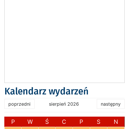
Kalendarz wydarzeń
poprzedni
sierpień 2026
następny
P
W
Ś
C
P
S
N