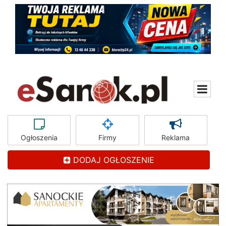
Ogłoszenia
Firmy
Reklama
DODAJ OGŁOSZENIE