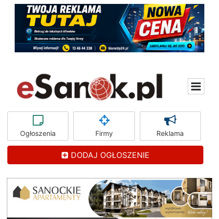
Ogłoszenia
Firmy
Reklama
DODAJ OGŁOSZENIE