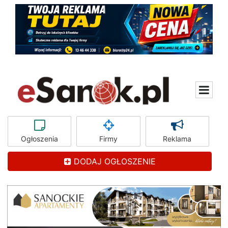
Ogłoszenia
Firmy
Reklama
DODAJ OGŁOSZENIE