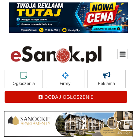
Ogłoszenia
Firmy
Reklama
DODAJ OGŁOSZENIE