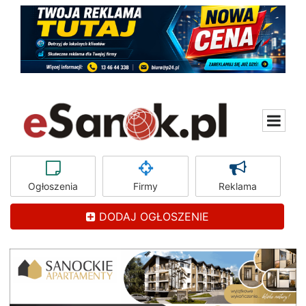
Ogłoszenia
Firmy
Reklama
DODAJ OGŁOSZENIE