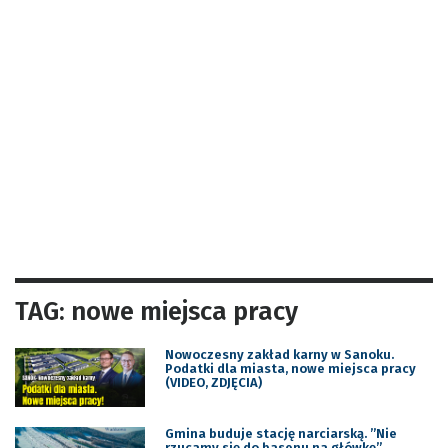
TAG: nowe miejsca pracy
Nowoczesny zakład karny w Sanoku.
Podatki dla miasta, nowe miejsca pracy
(VIDEO, ZDJĘCIA)
Gmina buduje stację narciarską. ”Nie
rzucamy się do basenu na główkę”