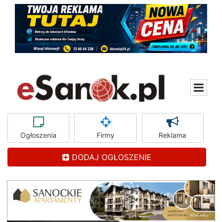
Ogłoszenia
Firmy
Reklama
DODAJ OGŁOSZENIE