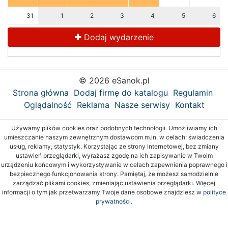
31
1
2
3
4
5
6
Dodaj wydarzenie
© 2026 eSanok.pl
Strona główna
Dodaj firmę do katalogu
Regulamin
Oglądalność
Reklama
Nasze serwisy
Kontakt
Używamy plików cookies oraz podobnych technologii. Umożliwiamy ich
umieszczanie naszym zewnętrznym dostawcom m.in. w celach: świadczenia
usług, reklamy, statystyk. Korzystając ze strony internetowej, bez zmiany
ustawień przeglądarki, wyrażasz zgodę na ich zapisywanie w Twoim
urządzeniu końcowym i wykorzystywanie w celach zapewnienia poprawnego i
bezpiecznego funkcjonowania strony. Pamiętaj, że możesz samodzielnie
zarządzać plikami cookies, zmieniając ustawienia przeglądarki. Więcej
informacji o tym jak przetwarzamy Twoje dane osobowe znajdziesz w
polityce
prywatności.