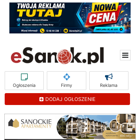
Ogłoszenia
Firmy
Reklama
DODAJ OGŁOSZENIE