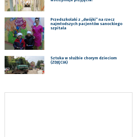
Przedszkolaki z „dwójki” na rzecz
najmłodszych pacjentów sanockiego
szpitala
Sztuka w służbie chorym dzieciom
(ZDJĘCIA)