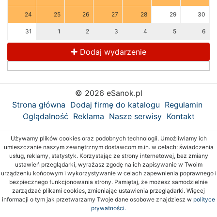
24
25
26
27
28
29
30
31
1
2
3
4
5
6
Dodaj wydarzenie
© 2026 eSanok.pl
Strona główna
Dodaj firmę do katalogu
Regulamin
Oglądalność
Reklama
Nasze serwisy
Kontakt
Używamy plików cookies oraz podobnych technologii. Umożliwiamy ich
umieszczanie naszym zewnętrznym dostawcom m.in. w celach: świadczenia
usług, reklamy, statystyk. Korzystając ze strony internetowej, bez zmiany
ustawień przeglądarki, wyrażasz zgodę na ich zapisywanie w Twoim
urządzeniu końcowym i wykorzystywanie w celach zapewnienia poprawnego i
bezpiecznego funkcjonowania strony. Pamiętaj, że możesz samodzielnie
zarządzać plikami cookies, zmieniając ustawienia przeglądarki. Więcej
informacji o tym jak przetwarzamy Twoje dane osobowe znajdziesz w
polityce
prywatności.