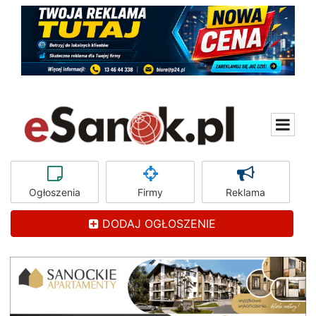
Ogłoszenia
Firmy
Reklama
DODAJ OGŁOSZENIE