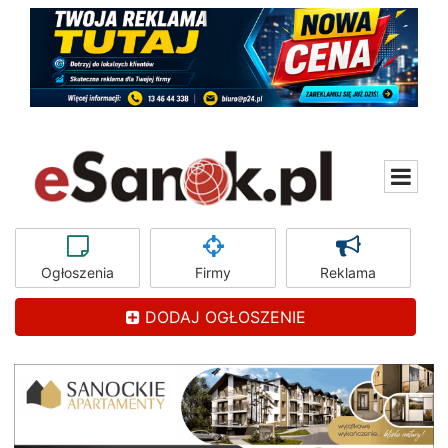
Ogłoszenia
Firmy
Reklama
DODAJ OGŁOSZENIE