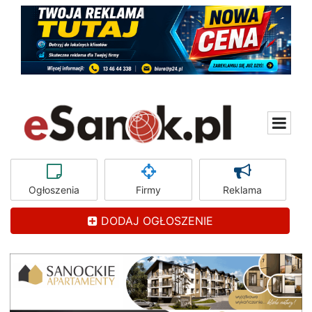
Ogłoszenia
Firmy
Reklama
DODAJ OGŁOSZENIE