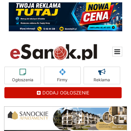
Ogłoszenia
Firmy
Reklama
DODAJ OGŁOSZENIE