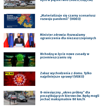
„Materializuje się czarny scenariusz
rozwoju pandemii” (VIDEO)
Minister zdrowia: Rozważamy
ograniczenia dla niezaszczepionych
Wchodzą w życie nowe zasady w
przemieszczaniu się
Zakaz wychodzenia z domu. Tylko
najpilniejsze sprawy! (VIDEO)
8-miesięczny ,,okres próbny” dla
początkujących kierowców. Będą mogli
jechać maksymalnie 80 km/h