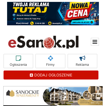
Ogłoszenia
Firmy
Reklama
DODAJ OGŁOSZENIE