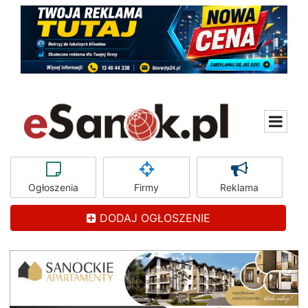
Ogłoszenia
Firmy
Reklama
DODAJ OGŁOSZENIE