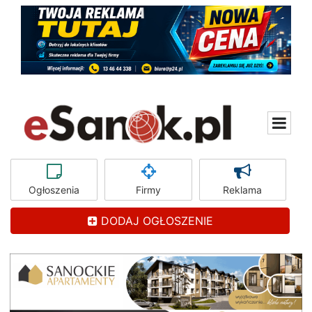
Ogłoszenia
Firmy
Reklama
DODAJ OGŁOSZENIE