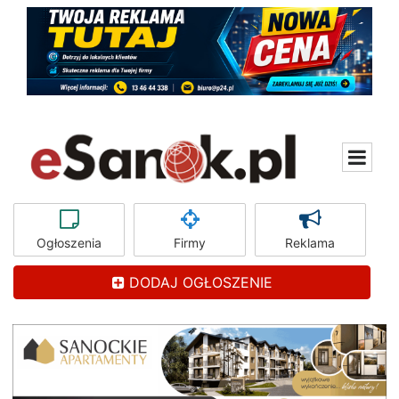
Ogłoszenia
Firmy
Reklama
DODAJ OGŁOSZENIE