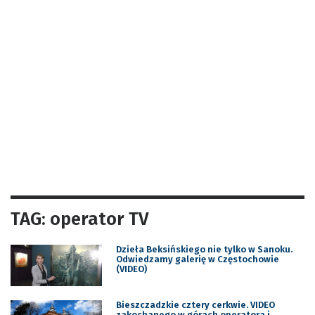
TAG: operator TV
Dzieła Beksińskiego nie tylko w Sanoku.
Odwiedzamy galerię w Częstochowie
(VIDEO)
Bieszczadzkie cztery cerkwie. VIDEO
zakochanego w górach operatora i