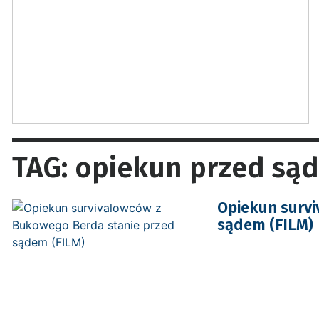
TAG: opiekun przed są
Opiekun surv
sądem (FILM)