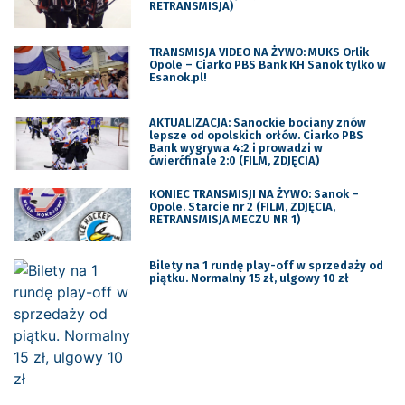
RETRANSMISJA)
TRANSMISJA VIDEO NA ŻYWO: MUKS Orlik
Opole – Ciarko PBS Bank KH Sanok tylko w
Esanok.pl!
AKTUALIZACJA: Sanockie bociany znów
lepsze od opolskich orłów. Ciarko PBS
Bank wygrywa 4:2 i prowadzi w
ćwierćfinale 2:0 (FILM, ZDJĘCIA)
KONIEC TRANSMISJI NA ŻYWO: Sanok –
Opole. Starcie nr 2 (FILM, ZDJĘCIA,
RETRANSMISJA MECZU NR 1)
Bilety na 1 rundę play-off w sprzedaży od
piątku. Normalny 15 zł, ulgowy 10 zł