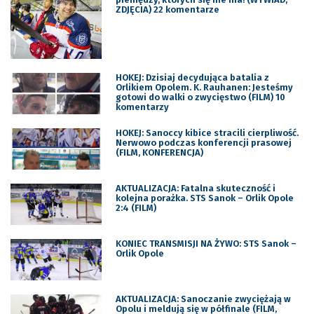
ZDJĘCIA) 22 komentarze
HOKEJ: Dzisiaj decydująca batalia z
Orlikiem Opolem. K. Rauhanen: Jesteśmy
gotowi do walki o zwycięstwo (FILM) 10
komentarzy
HOKEJ: Sanoccy kibice stracili cierpliwość.
Nerwowo podczas konferencji prasowej
(FILM, KONFERENCJA)
AKTUALIZACJA: Fatalna skuteczność i
kolejna porażka. STS Sanok – Orlik Opole
2:4 (FILM)
KONIEC TRANSMISJI NA ŻYWO: STS Sanok –
Orlik Opole
AKTUALIZACJA: Sanoczanie zwyciężają w
Opolu i meldują się w półfinale (FILM,