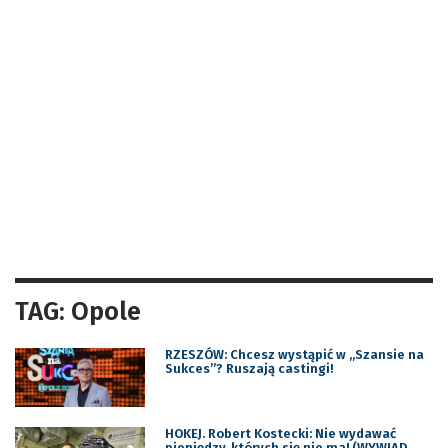
TAG: Opole
RZESZÓW: Chcesz wystąpić w „Szansie na
Sukces”? Ruszają castingi!
HOKEJ. Robert Kostecki: Nie wydawać
pieniędzy, których się nie ma! (WYWIAD,