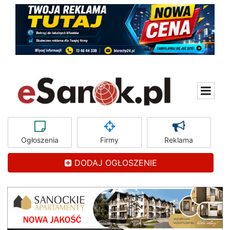
Ogłoszenia
Firmy
Reklama
DODAJ OGŁOSZENIE