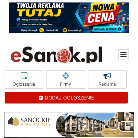
Ogłoszenia
Firmy
Reklama
DODAJ OGŁOSZENIE