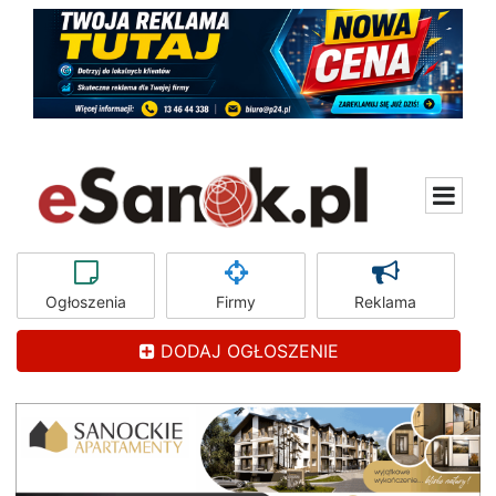
Ogłoszenia
Firmy
Reklama
DODAJ OGŁOSZENIE