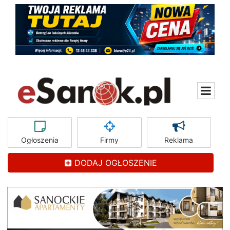
Ogłoszenia
Firmy
Reklama
DODAJ OGŁOSZENIE