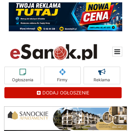
Ogłoszenia
Firmy
Reklama
DODAJ OGŁOSZENIE