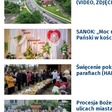
(VIDEO, ZDJĘC
SANOK: „Moc mi
Pański w kośc
Święcenie pok
parafiach (
Procesja Boże
ulicach miast