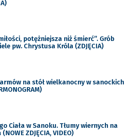
IA)
łości, potężniejsza niż śmierć”. Grób
iele pw. Chrystusa Króla (ZDJĘCIA)
armów na stół wielkanocny w sanockich
HARMONOGRAM)
go Ciała w Sanoku. Tłumy wiernych na
a (NOWE ZDJĘCIA, VIDEO)