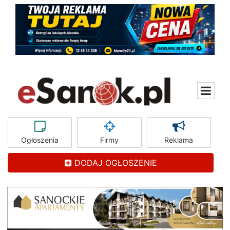
Ogłoszenia
Firmy
Reklama
DODAJ OGŁOSZENIE