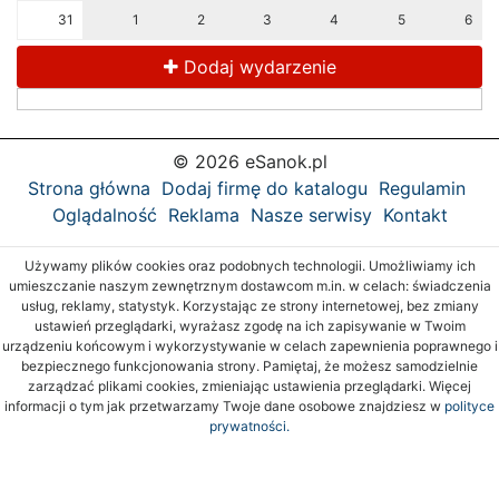
31
1
2
3
4
5
6
Dodaj wydarzenie
© 2026 eSanok.pl
Strona główna
Dodaj firmę do katalogu
Regulamin
Oglądalność
Reklama
Nasze serwisy
Kontakt
Używamy plików cookies oraz podobnych technologii. Umożliwiamy ich
umieszczanie naszym zewnętrznym dostawcom m.in. w celach: świadczenia
usług, reklamy, statystyk. Korzystając ze strony internetowej, bez zmiany
ustawień przeglądarki, wyrażasz zgodę na ich zapisywanie w Twoim
urządzeniu końcowym i wykorzystywanie w celach zapewnienia poprawnego i
bezpiecznego funkcjonowania strony. Pamiętaj, że możesz samodzielnie
zarządzać plikami cookies, zmieniając ustawienia przeglądarki. Więcej
informacji o tym jak przetwarzamy Twoje dane osobowe znajdziesz w
polityce
prywatności.