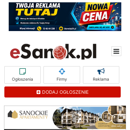
Ogłoszenia
Firmy
Reklama
DODAJ OGŁOSZENIE