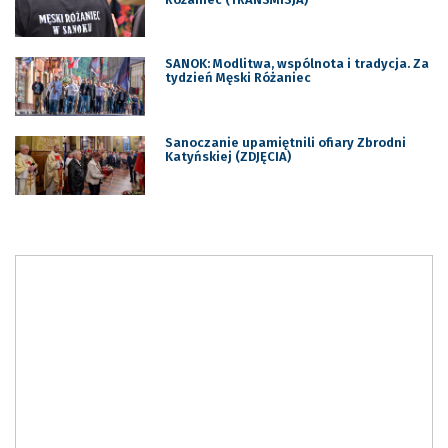
SANOK: Modlitwa, wspólnota i tradycja. Za
tydzień Męski Różaniec
Sanoczanie upamiętnili ofiary Zbrodni
Katyńskiej (ZDJĘCIA)