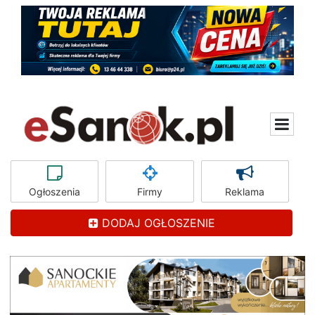
Ogłoszenia
Firmy
Reklama
DODAJ OGŁOSZENIE