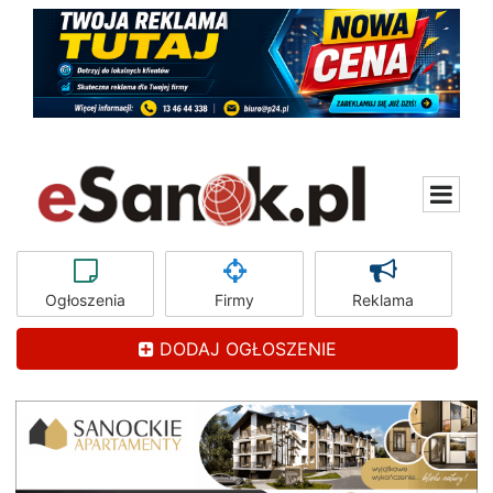
Ogłoszenia
Firmy
Reklama
DODAJ OGŁOSZENIE