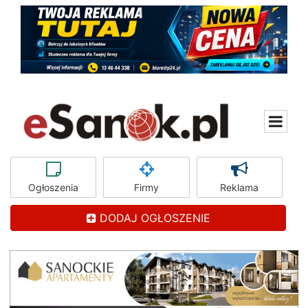
Ogłoszenia
Firmy
Reklama
DODAJ OGŁOSZENIE