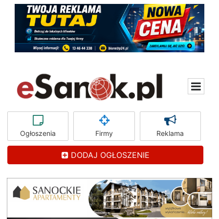
Ogłoszenia
Firmy
Reklama
DODAJ OGŁOSZENIE