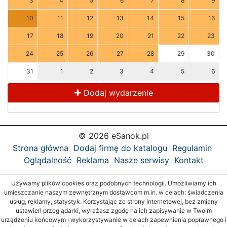
3
4
5
6
7
8
9
10
11
12
13
14
15
16
17
18
19
20
21
22
23
24
25
26
27
28
29
30
31
1
2
3
4
5
6
Dodaj wydarzenie
© 2026 eSanok.pl
Strona główna
Dodaj firmę do katalogu
Regulamin
Oglądalność
Reklama
Nasze serwisy
Kontakt
Używamy plików cookies oraz podobnych technologii. Umożliwiamy ich
umieszczanie naszym zewnętrznym dostawcom m.in. w celach: świadczenia
usług, reklamy, statystyk. Korzystając ze strony internetowej, bez zmiany
ustawień przeglądarki, wyrażasz zgodę na ich zapisywanie w Twoim
urządzeniu końcowym i wykorzystywanie w celach zapewnienia poprawnego i