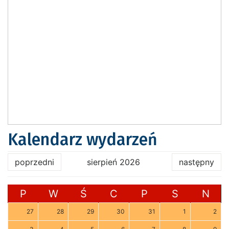
Kalendarz wydarzeń
poprzedni
sierpień 2026
następny
P
W
Ś
C
P
S
N
27
28
29
30
31
1
2