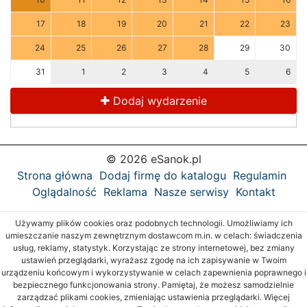
17
18
19
20
21
22
23
24
25
26
27
28
29
30
31
1
2
3
4
5
6
Dodaj wydarzenie
© 2026 eSanok.pl
Strona główna
Dodaj firmę do katalogu
Regulamin
Oglądalność
Reklama
Nasze serwisy
Kontakt
Używamy plików cookies oraz podobnych technologii. Umożliwiamy ich
umieszczanie naszym zewnętrznym dostawcom m.in. w celach: świadczenia
usług, reklamy, statystyk. Korzystając ze strony internetowej, bez zmiany
ustawień przeglądarki, wyrażasz zgodę na ich zapisywanie w Twoim
urządzeniu końcowym i wykorzystywanie w celach zapewnienia poprawnego i
bezpiecznego funkcjonowania strony. Pamiętaj, że możesz samodzielnie
zarządzać plikami cookies, zmieniając ustawienia przeglądarki. Więcej