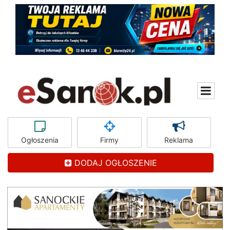
Ogłoszenia
Firmy
Reklama
DODAJ OGŁOSZENIE