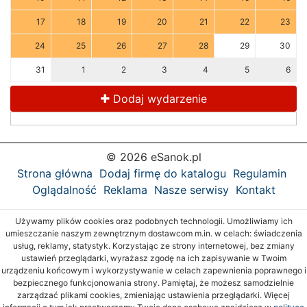
17
18
19
20
21
22
23
24
25
26
27
28
29
30
31
1
2
3
4
5
6
Dodaj wydarzenie
© 2026 eSanok.pl
Strona główna
Dodaj firmę do katalogu
Regulamin
Oglądalność
Reklama
Nasze serwisy
Kontakt
Używamy plików cookies oraz podobnych technologii. Umożliwiamy ich
umieszczanie naszym zewnętrznym dostawcom m.in. w celach: świadczenia
usług, reklamy, statystyk. Korzystając ze strony internetowej, bez zmiany
ustawień przeglądarki, wyrażasz zgodę na ich zapisywanie w Twoim
urządzeniu końcowym i wykorzystywanie w celach zapewnienia poprawnego i
bezpiecznego funkcjonowania strony. Pamiętaj, że możesz samodzielnie
zarządzać plikami cookies, zmieniając ustawienia przeglądarki. Więcej