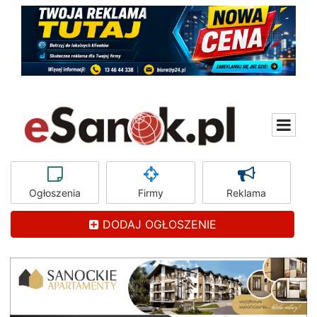
Ogłoszenia
Firmy
Reklama
DODAJ OGŁOSZENIE