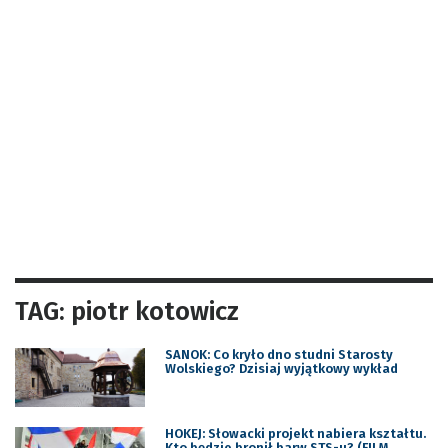
TAG: piotr kotowicz
SANOK: Co kryło dno studni Starosty
Wolskiego? Dzisiaj wyjątkowy wykład
HOKEJ: Słowacki projekt nabiera kształtu.
Kto będzie bronił barw STS-u? (FILM,