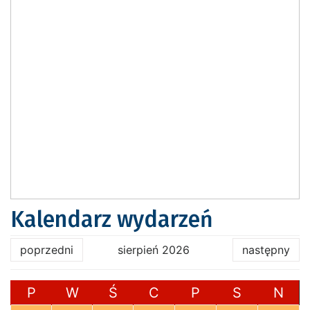
Kalendarz wydarzeń
poprzedni
sierpień 2026
następny
P
W
Ś
C
P
S
N