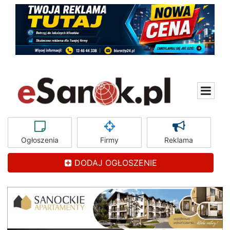
Ogłoszenia
Firmy
Reklama
DODAJ OGŁOSZENIE