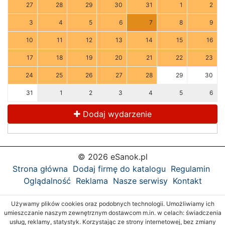
27
28
29
30
31
1
2
3
4
5
6
7
8
9
10
11
12
13
14
15
16
17
18
19
20
21
22
23
24
25
26
27
28
29
30
31
1
2
3
4
5
6
Dodaj wydarzenie
© 2026 eSanok.pl
Strona główna
Dodaj firmę do katalogu
Regulamin
Oglądalność
Reklama
Nasze serwisy
Kontakt
Używamy plików cookies oraz podobnych technologii. Umożliwiamy ich
umieszczanie naszym zewnętrznym dostawcom m.in. w celach: świadczenia
usług, reklamy, statystyk. Korzystając ze strony internetowej, bez zmiany