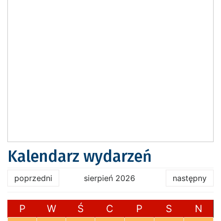
Kalendarz wydarzeń
poprzedni
sierpień 2026
następny
P
W
Ś
C
P
S
N