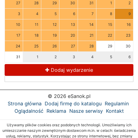
27
28
29
30
31
1
2
3
4
5
6
7
8
9
10
11
12
13
14
15
16
17
18
19
20
21
22
23
24
25
26
27
28
29
30
31
1
2
3
4
5
6
Dodaj wydarzenie
© 2026 eSanok.pl
Strona główna
Dodaj firmę do katalogu
Regulamin
Oglądalność
Reklama
Nasze serwisy
Kontakt
Używamy plików cookies oraz podobnych technologii. Umożliwiamy ich
umieszczanie naszym zewnętrznym dostawcom m.in. w celach: świadczenia
usług, reklamy, statystyk. Korzystając ze strony internetowej, bez zmiany