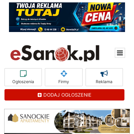
Ogłoszenia
Firmy
Reklama
DODAJ OGŁOSZENIE