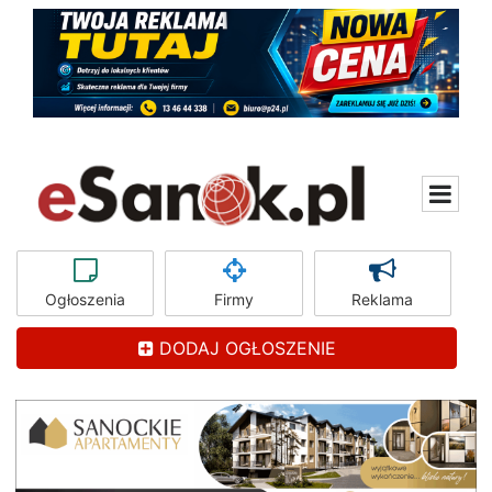
Ogłoszenia
Firmy
Reklama
DODAJ OGŁOSZENIE