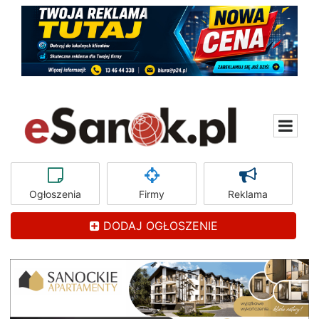
Ogłoszenia
Firmy
Reklama
DODAJ OGŁOSZENIE