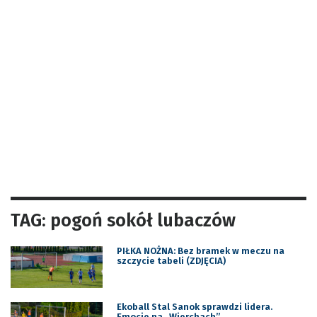
TAG: pogoń sokół lubaczów
PIŁKA NOŻNA: Bez bramek w meczu na
szczycie tabeli (ZDJĘCIA)
Ekoball Stal Sanok sprawdzi lidera.
Emocje na „Wierchach”