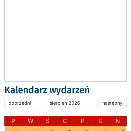
Kalendarz wydarzeń
poprzedni
sierpień 2026
następny
P
W
Ś
C
P
S
N