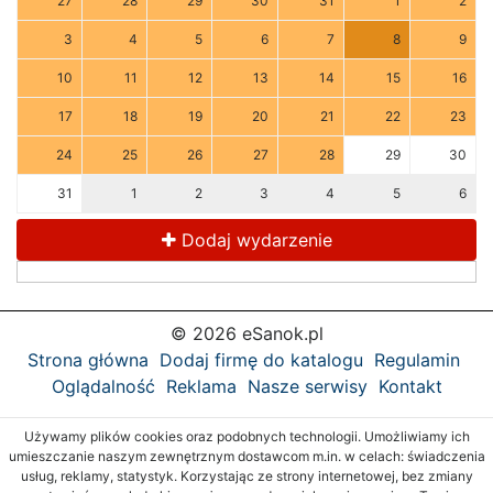
27
28
29
30
31
1
2
3
4
5
6
7
8
9
10
11
12
13
14
15
16
17
18
19
20
21
22
23
24
25
26
27
28
29
30
31
1
2
3
4
5
6
Dodaj wydarzenie
© 2026 eSanok.pl
Strona główna
Dodaj firmę do katalogu
Regulamin
Oglądalność
Reklama
Nasze serwisy
Kontakt
Używamy plików cookies oraz podobnych technologii. Umożliwiamy ich
umieszczanie naszym zewnętrznym dostawcom m.in. w celach: świadczenia
usług, reklamy, statystyk. Korzystając ze strony internetowej, bez zmiany