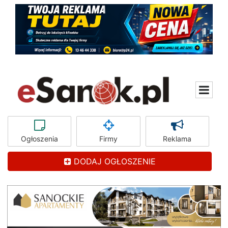
Ogłoszenia
Firmy
Reklama
DODAJ OGŁOSZENIE