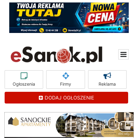
Ogłoszenia
Firmy
Reklama
DODAJ OGŁOSZENIE