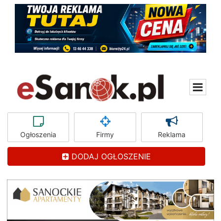
Ogłoszenia
Firmy
Reklama
DODAJ OGŁOSZENIE